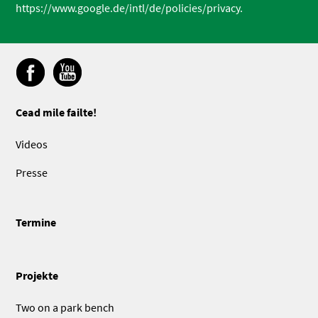
https://www.google.de/intl/de/policies/privacy.
Cead mile failte!
Videos
Presse
Termine
Projekte
Two on a park bench